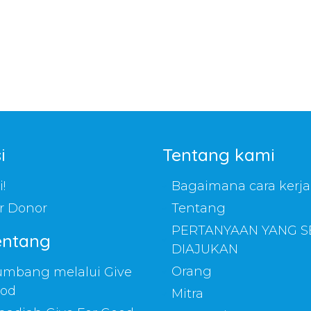
i
Tentang kami
!
Bagaimana cara kerj
r Donor
Tentang
PERTANYAAN YANG S
tentang
DIAJUKAN
Orang
mbang melalui Give
ood
Mitra