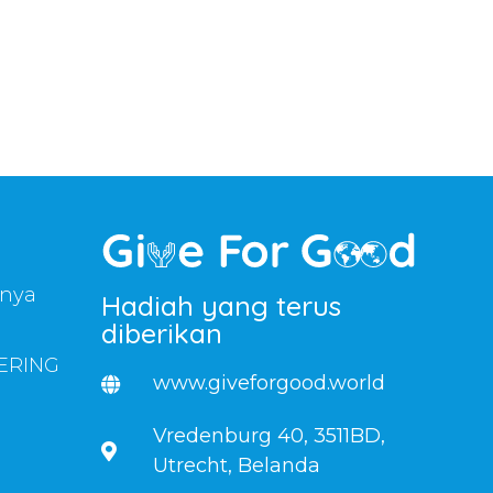
anya
Hadiah yang terus
diberikan
ERING
www.giveforgood.world
Vredenburg 40, 3511BD,
Utrecht, Belanda