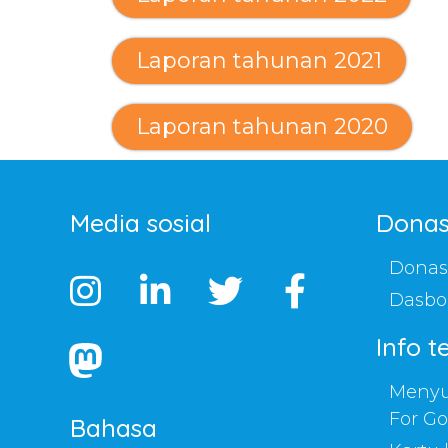
Laporan tahunan 2021
Laporan tahunan 2020
Media sosial
Donas
Donasi
Dasbo
Info 
Menyu
For G
Bahasa