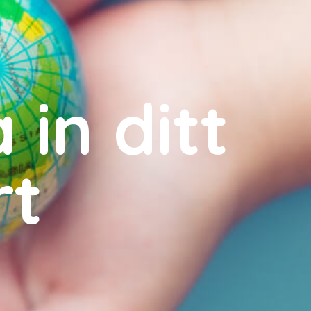
 in ditt
rt