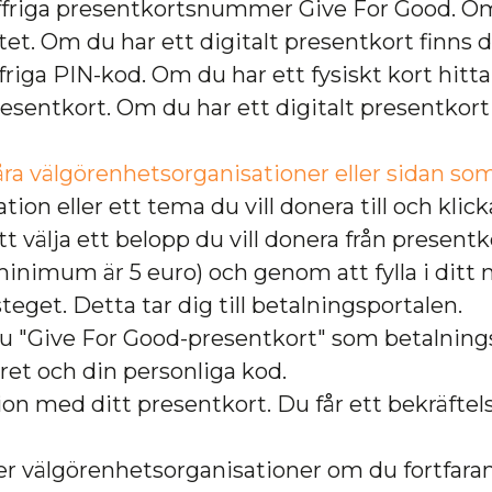
siffriga presentkortsnummer Give For Good. Om
tet. Om du har ett digitalt presentkort finns 
friga PIN-kod. Om du har ett fysiskt kort hit
resentkort. Om du har ett digitalt presentkort
 våra välgörenhetsorganisationer eller sidan som
ion eller ett tema du vill donera till och klick
välja ett belopp du vill donera från presentko
inimum är 5 euro) och genom att fylla i ditt
steget. Detta tar dig till betalningsportalen.
 du "Give For Good-presentkort" som betalnin
mret och din personliga kod.
tion med ditt presentkort. Du får ett bekräft
fler välgörenhetsorganisationer om du fortfara