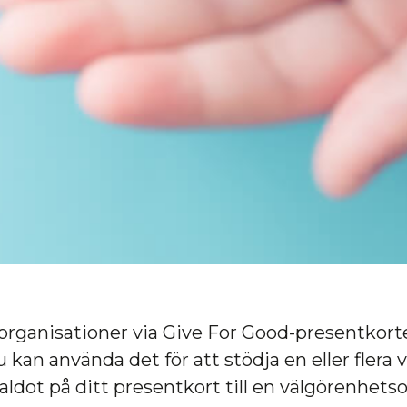
tsorganisationer via Give For Good-presentkor
u kan använda det för att stödja en eller fler
ldot på ditt presentkort till en välgörenhetsor