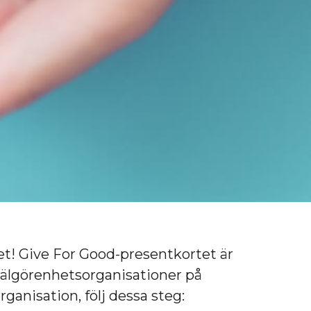
tet! Give For Good-presentkortet är
a välgörenhetsorganisationer på
ganisation, följ dessa steg: