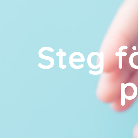
Steg fö
p