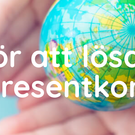
r att lösa
resentko