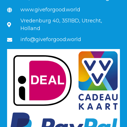
www.giveforgood.world
Vredenburg 40, 3511BD, Utrecht,
Holland
info@giveforgood.world