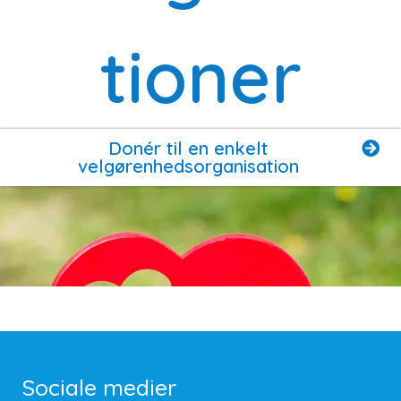
tioner
Donér til en enkelt
velgørenhedsorganisation
Sociale medier