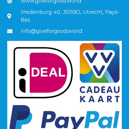
www.giveforgood.world
Vredenburg 40, 3511BD, Utrecht, Pays-
Bas
info@giveforgood.world